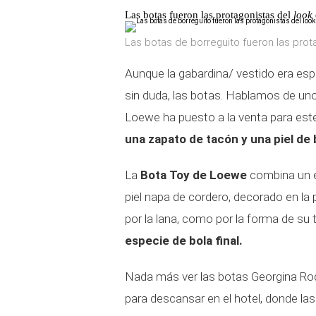
Las botas fueron las protagonistas del
look
Las botas de borreguito fueron las prot
Aunque la gabardina/ vestido era esp
sin duda, las botas. Hablamos de u
Loewe ha puesto a la venta para este
una zapato de tacón y una piel de
La
Bota Toy de Loewe
combina un e
piel napa de cordero, decorado en la
por la lana, como por la forma de su
especie de bola final.
Nada más ver las botas Georgina Rodr
para descansar en el hotel, donde las