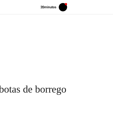
Volver
Iniciar
a
sesión
20MINUTOS.ES
botas de borrego