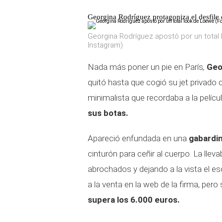
Georgina Rodríguez protagoniza el desfile
Georgina Rodríguez apostó por un total
Instagram)
Nada más poner un pie en París
,
Geo
quitó hasta que cogió su jet privado 
minimalista que recordaba a la pelícu
sus botas.
Apareció enfundada en una
gabardin
cinturón para ceñir al cuerpo. La lle
abrochados y dejando a la vista el e
a la venta en la web de la firma, per
supera los 6.000 euros.