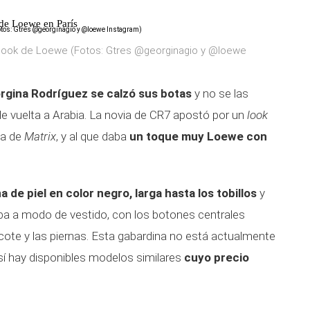
 de Loewe en París
 look de Loewe (Fotos: Gtres @georginagio y @loewe
rgina Rodríguez se calzó sus botas
y no se las
de vuelta a Arabia. La novia de CR7 apostó por un
look
la de
Matrix
, y al que daba
un toque muy Loewe
con
a de piel en color negro, larga hasta los tobillos
y
vaba a modo de vestido, con los botones centrales
scote y las piernas. Esta gabardina no está actualmente
o sí hay disponibles modelos similares
cuyo precio