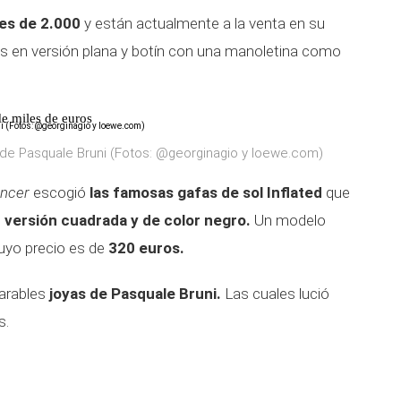
 es de 2.000
y están actualmente a la venta en su
s en versión plana y botín con una manoletina como
de miles de euros
s de Pasquale Bruni (Fotos: @georginagio y loewe.com)
encer
escogió
las famosas gafas de sol Inflated
que
 versión cuadrada y de color negro.
Un modelo
uyo precio es de
320 euros.
arables
joyas de Pasquale Bruni.
Las cuales lució
s.