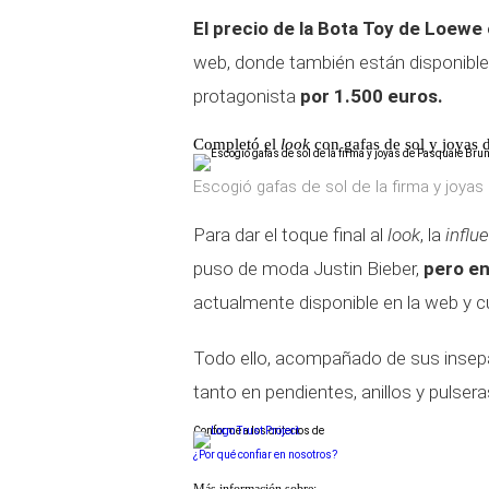
El precio de la Bota Toy de Loewe
web, donde también están disponible
protagonista
por 1.500 euros.
Completó el
look
con gafas de sol y joyas 
Escogió gafas de sol de la firma y joya
Para dar el toque final al
look
, la
influ
puso de moda Justin Bieber,
pero en
actualmente disponible en la web y c
Todo ello, acompañado de sus insep
tanto en pendientes, anillos y pulsera
Conforme a los criterios de
¿Por qué confiar en nosotros?