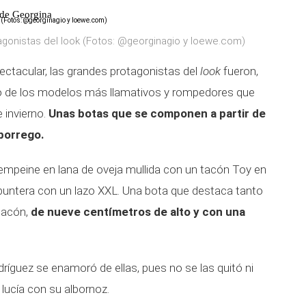
de Georgina
agonistas del look (Fotos: @georginagio y loewe.com)
ectacular, las grandes protagonistas del
look
fueron,
no de los modelos más llamativos y rompedores que
 invierno.
Unas botas que se componen a partir de
 borrego.
mpeine en lana de oveja mullida con un tacón Toy en
 puntera con un lazo XXL. Una bota que destaca tanto
 tacón,
de nueve centímetros de alto y con una
íguez se enamoró de ellas, pues no se las quitó ni
 lucía con su albornoz.