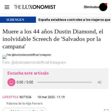
Volver
Iniciar
a
sesión
20MINUTOS.ES
SCHENGEN
España establece controles a los viajeros que 
Muere a los 44 años Dustin Diamond, el
inolvidable Screech de 'Salvados por la
campana'
Foto: @dustindiamondofficial Instagram.
Escucha este artículo
LIFESTYLE
NOTICIA
18 mar 2022 - 11:19
Paloma de la Hija Ferrero