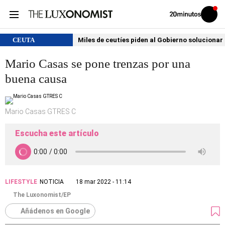
Volver
Iniciar
a
sesión
20MINUTOS.ES
CEUTA
Miles de ceutíes piden al Gobierno solucionar
Mario Casas se pone trenzas por una
buena causa
Mario Casas GTRES C
Escucha este artículo
LIFESTYLE
NOTICIA
18 mar 2022 - 11:14
The Luxonomist/EP
Añádenos en Google