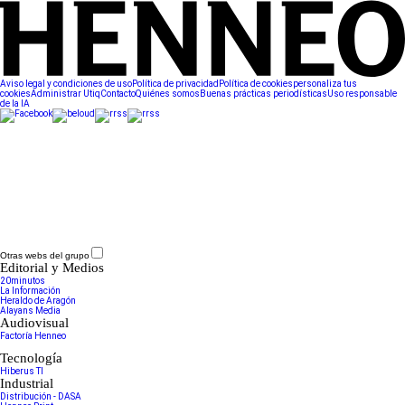
Aviso legal y condiciones de uso
Política de privacidad
Política de cookies
personaliza tus
cookies
Administrar Utiq
Contacto
Quiénes somos
Buenas prácticas periodísticas
Uso responsable
de la IA
Otras webs del grupo
Editorial y Medios
20minutos
La Información
Heraldo de Aragón
Alayans Media
Audiovisual
Factoría Henneo
Tecnología
Hiberus TI
Industrial
Distribución - DASA