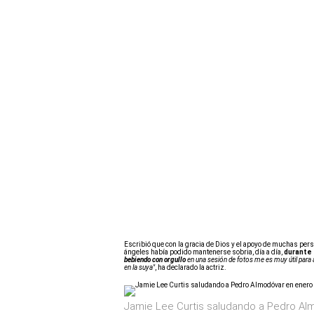
Escribió que con la gracia de Dios y el apoyo de muchas pers
ángeles había podido mantenerse sobria, día a día,
durante
bebiendo con orgullo
en una sesión de fotos me es muy útil para 
en la suya"
, ha declarado la actriz.
Jamie Lee Curtis saludando a Pedro Alm