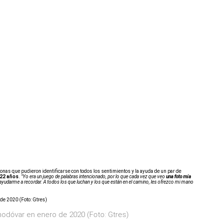
onas que pudieron identificarse con todos los sentimientos y la ayuda de un par de
 22 años
.
"Yo era un juego de palabras intencionado, por lo que cada vez que veo
una foto mía
ayudarme a recordar. A todos los que luchan y los que están en el camino, les ofrezco mi mano
odóvar en enero de 2020 (Foto: Gtres)