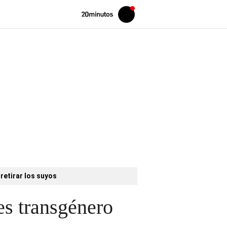
Volver
Iniciar
a
sesión
20MINUTOS.ES
retirar los suyos
es transgénero