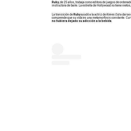
Ruby
, de 25 años, trabaja como editora de juegos de ordenado
instructora de baile. La estrella de Hollywood no tiene nieto
La transición de
Ruby
ayudó a la actriz de
Knives Out
a darse 
comprende que su vida es una metamorfosis constante.
Cur
no hubiera dejado su adicción a la bebida
.