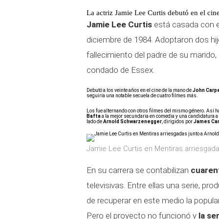
La actriz
Jamie Lee Curtis debutó en el cine
Jamie Lee Curtis
está casada con e
diciembre de 1984. Adoptaron dos hi
fallecimiento del padre de su marido,
condado de Essex.
Debutó a los veinte años en el cine de la mano de
John Carp
seguiría una notable secuela de cuatro filmes más.
Los fue alternando con otros filmes del mismo género. Así h
Bafta
a la mejor secundaria en comedia y una candidatura a
lado de
Arnold Schwarzenegger
, dirigidos por
James Ca
Jamie Lee Curtis en Mentiras arriesgad
En su carrera se contabilizan
cuarent
televisivas. Entre ellas una serie, pr
de recuperar en este medio la populari
Pero el proyecto no funcionó y
la se