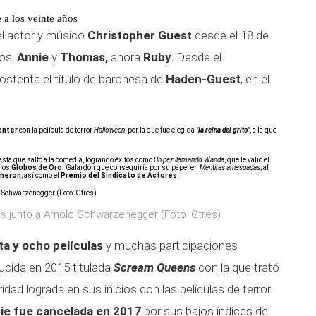
 a los veinte años
l actor y músico
Christopher Guest
desde el 18 de
jos,
Annie
y
Thomas,
ahora
Ruby
. Desde el
 ostenta el título de baronesa de
Haden-Guest
, en el
enter
con la película de terror
Halloween
, por la que fue elegida
"
la reina del grito
"
, a la que
asta que saltó a la comedia, logrando éxitos como
Un pez llamando Wanda
, que le valió el
 los
Globos de Oro
.
Galardón que conseguiría por su papel en
Mentiras arriesgadas
, al
meron
, así como el
Premio del Sindicato de Actores
.
as junto a Arnold Schwarzenegger (Foto: Gtres)
a y ocho películas
y muchas participaciones
oducida en 2015 titulada
Scream Queens
con la que trató
dad lograda en sus inicios con las películas de terror.
rie fue cancelada en 2017
por sus bajos índices de