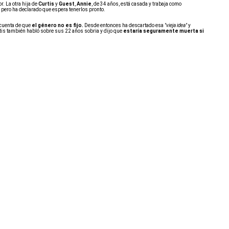
r. La otra hija de
Curtis
y
Guest
,
Annie
, de 34 años, está casada y trabaja como
s, pero ha declarado que espera tenerlos pronto.
cuenta de que
el género no es fijo.
Desde entonces ha descartado esa
"vieja idea"
y
tis también habló sobre sus 22 años sobria y dijo que
estaría seguramente muerta si