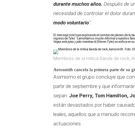
durante muchos años.
Después de una
necesidad de controlar el dolor duran
modo voluntario
".
El mensaje concluye explicando el cambio de planes de la ba
ingreso de Tyler.
"Lamentamos mucho informar a nuestros fans 
Vegas este junio y julio mientras él (Steven Tyler) se enfoca en su
Miembros de la mítica banda de rock, A
Aerosmith cancela la primera parte de su gi
Asimismo el grupo concluye que cont
partir de septiembre y que informarán
sepan.
Joe Perry, Tom Hamilton, J
están devastados por haber causado
leales, aquellos que a menudo recorr
actuaciones.