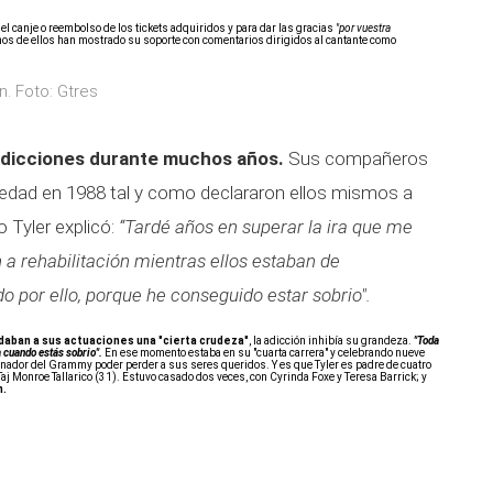
l canje o reembolso de los tickets adquiridos y para dar las gracias
"por vuestra
s de ellos han mostrado su soporte con comentarios dirigidos al cantante como
n. Foto: Gtres
adicciones durante muchos años.
Sus compañeros
riedad en 1988 tal y como declararon ellos mismos a
Tyler explicó:
“Tardé años en superar la ira que me
a rehabilitación mientras ellos estaban de
o por ello, porque he conseguido estar sobrio".
 daban a sus actuaciones una "cierta crudeza"
, la adicción inhibía su grandeza.
"Toda
 cuando estás sobrio".
En ese momento estaba en su "cuarta carrera" y celebrando nueve
anador del Grammy poder perder a sus seres queridos. Y es que Tyler es padre de cuatro
Taj Monroe Tallarico (31). Estuvo casado dos veces, con Cyrinda Foxe y Teresa Barrick; y
n.