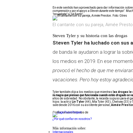
En este sentido han aprovechado para dar información sobre e
comprensión y por el apoyo a Steven durante este tiempo".
Mucho
"recupérate" o "sé fuerte".
El cantante con su pareja, Aimée Presto
Steven Tyler y su historia con las drogas
Steven Tyler ha luchado con sus 
de banda le ayudaron a lograr la sob
los medios en 2019. En ese momento 
provocó el hecho de que me enviaran 
vacaciones. Pero hoy estoy agradecid
Tyler también dijo a los medios que mientras
las drogas le
la magia que piensas que funcionaba cuando estás drogado se va
años de sobriedad. No obstante, la recaída supuso para el g
hijos: la actriz
Liv Tyler
(44), Mia Tyler (43), Chelsea (33) y 
sale desde 2016 con su asistente personal,
Aimée Presto
Conforme a los criterios de
¿Por qué confiar en nosotros?
Más información sobre:
Internacionales