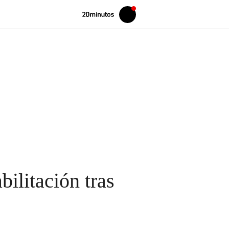
Volver
Iniciar
a
sesión
20MINUTOS.ES
bilitación tras