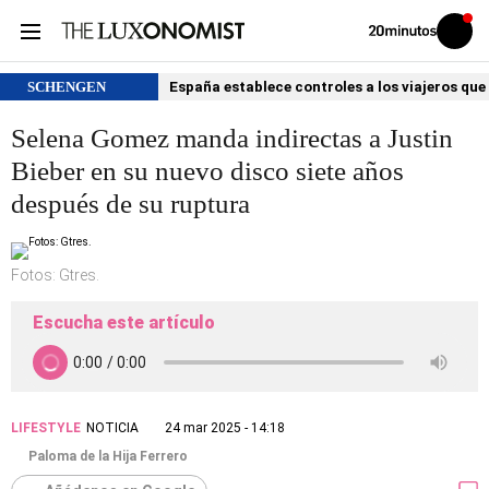
Volver
Iniciar
a
sesión
20MINUTOS.ES
SCHENGEN
España establece controles a los viajeros que 
Selena Gomez manda indirectas a Justin
Bieber en su nuevo disco siete años
después de su ruptura
Fotos: Gtres.
Escucha este artículo
LIFESTYLE
NOTICIA
24 mar 2025 - 14:18
Paloma de la Hija Ferrero