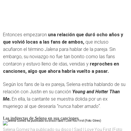
Entonces empezaron
una relación que duró ocho años y
que volvió locas a las fans de ambos,
que incluso
acuñaron el término
Jalena
para hablar de la pareja. Sin
embargo, su noviazgo no fue tan bonito como las fans
contaron y estuvo lleno de idas, venidas y
reproches en
canciones, algo que ahora habría vuelto a pasar.
Según los fans de la ex pareja, Selena estría hablando de su
relación con Justin en su canción
Young and Hotter Than
Me
.
En ella, la cantante se muestra dolida por un ex
mujeriego al que desearía
“nunca haber amado”.
Las indirectas de Selena en sus canciones
Selena Gomez ha publicado su disco I Said I Love You First (Foto: