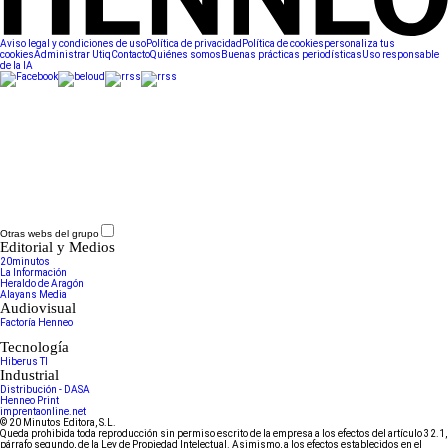
Aviso legal y condiciones de uso
Política de privacidad
Política de cookies
personaliza tus
cookies
Administrar Utiq
Contacto
Quiénes somos
Buenas prácticas periodísticas
Uso responsable
de la IA
Otras webs del grupo
Editorial y Medios
20minutos
La Información
Heraldo de Aragón
Alayans Media
Audiovisual
Factoría Henneo
Tecnología
Hiberus TI
Industrial
Distribución - DASA
Henneo Print
imprentaonline.net
© 20 Minutos Editora, S.L.
Queda prohibida toda reproducción sin permiso escrito de la empresa a los efectos del artículo 32.1,
párrafo segundo, de la Ley de Propiedad Intelectual. Asimismo, a los efectos establecidos en el