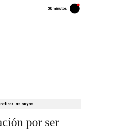
Volver
Iniciar
a
sesión
20MINUTOS.ES
retirar los suyos
ción por ser