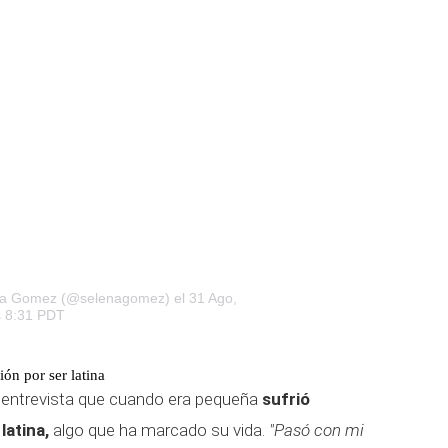
ena Gomez (@selenagomez)
el 31 Ago,
s 8:31 PDT
ión por ser latina
 entrevista que cuando era pequeña
sufrió
latina,
algo que ha marcado su vida.
"Pasó con mi