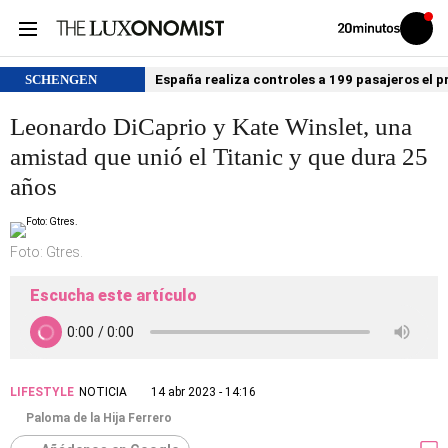
Volver
Iniciar
a
sesión
20MINUTOS.ES
SCHENGEN
España realiza controles a 199 pasajeros el p
Leonardo DiCaprio y Kate Winslet, una
amistad que unió el Titanic y que dura 25
años
Foto: Gtres.
Escucha este artículo
LIFESTYLE
NOTICIA
14 abr 2023 - 14:16
Paloma de la Hija Ferrero