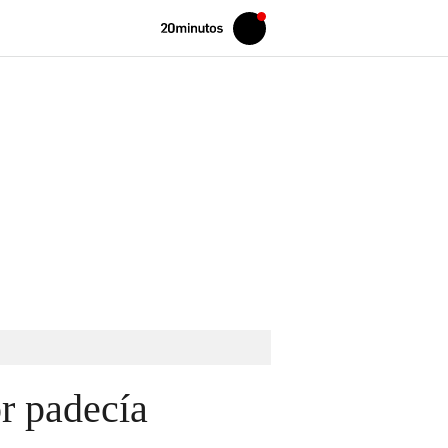
Volver
Iniciar
a
sesión
20MINUTOS.ES
r padecía