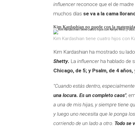
influencer
reconoce que el de madre e
muchos días
se va a la cama lloran
Kim Kardashian no puede con la maternid
Kim Kardashian tiene cuatro hijos con K
Kim Kardashian ha mostrado su lado
Shetty
.
La
influencer
ha hablado de s
Chicago, de 5; y Psalm, de 4 años,
"Cuando estás dentro, especialmente
una locura. Es un completo caos"
,
emp
a una de mis hijas, y siempre tiene q
y luego uno necesita que le ponga los 
corriendo de un lado a otro.
Todo se v