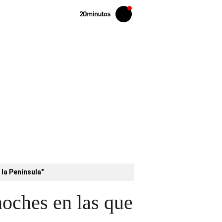
Volver
Iniciar
a
sesión
20MINUTOS.ES
 la Península"
oches en las que