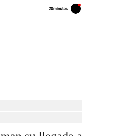
Volver
Iniciar
a
sesión
20MINUTOS.ES