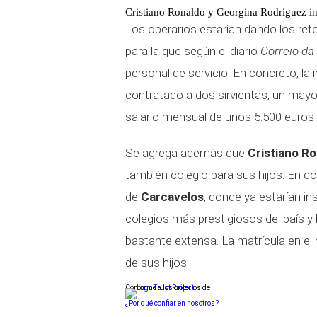
Cristiano Ronaldo y Georgina Rodríguez in
Los operarios estarían dando los ret
para la que según el diario
Correio d
personal de servicio. En concreto, la
contratado a dos sirvientas, un may
salario mensual de unos 5.500 euros 
Se agrega además que
Cristiano R
también colegio para sus hijos. En c
de
Carcavelos
, donde ya estarían in
colegios más prestigiosos del país y 
bastante extensa. La matrícula en el
de sus hijos.
Conforme a los criterios de
¿Por qué confiar en nosotros?