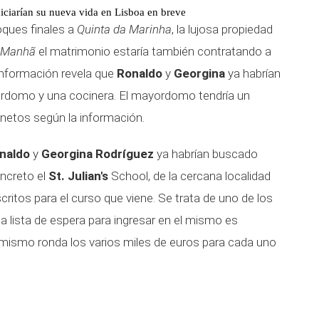
iciarían su nueva vida en Lisboa en breve
oques finales a
Quinta da Marinha
, la lujosa propiedad
a Manhã
el matrimonio estaría también contratando a
 información revela que
Ronaldo
y
Georgina
ya habrían
ordomo y una cocinera. El mayordomo tendría un
netos según la información.
onaldo
y
Georgina Rodríguez
ya habrían buscado
oncreto el
St. Julian's
School, de la cercana localidad
scritos para el curso que viene. Se trata de uno de los
la lista de espera para ingresar en el mismo es
 mismo ronda los varios miles de euros para cada uno