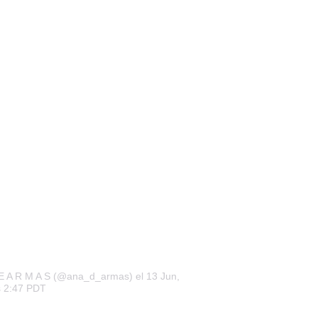
D E A R M A S (@ana_d_armas)
el 13 Jun,
s 2:47 PDT