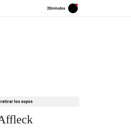
Volver
Iniciar
a
sesión
20MINUTOS.ES
retirar los suyos
Affleck