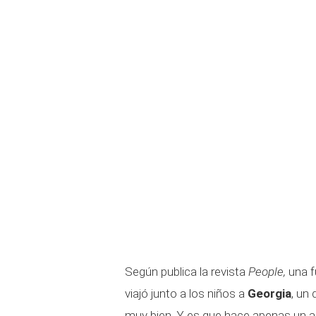
Según publica la revista
People,
una f
viajó junto a los niños a
Georgia
, un
muy bien. Y es que hace apenas un 