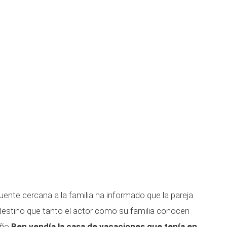
uente cercana a la familia ha informado que la pareja
 destino que tanto el actor como su familia conocen
año
Ben vendía la casa de vacaciones que tenía en