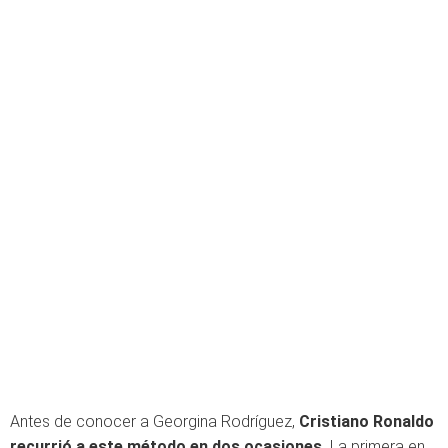
Antes de conocer a Georgina Rodríguez,
Cristiano Ronaldo
recurrió a este método en dos ocasiones.
La primera en