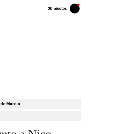
Volver
Iniciar
a
sesión
20MINUTOS.ES
 de Murcia