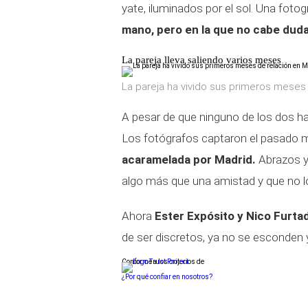
yate, iluminados por el sol. Una fotog
mano, pero en la que no cabe duda
La pareja lleva saliendo varios meses
La pareja ha vivido sus primeros meses
A pesar de que ninguno de los dos ha
Los fotógrafos captaron el pasado 
acaramelada por Madrid
.
Abrazos y 
algo más que una amistad y que no l
Ahora
Ester Expósito y Nico Furt
de ser discretos, ya no se esconden 
Conforme a los criterios de
¿Por qué confiar en nosotros?