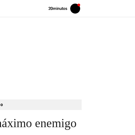
Volver
Iniciar
a
sesión
20MINUTOS.ES
to
 máximo enemigo