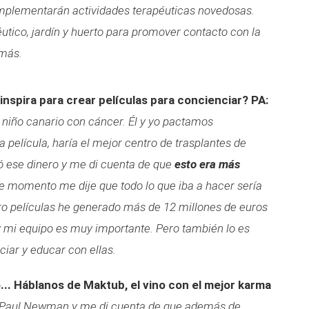
mplementarán actividades terapéuticas novedosas.
utico, jardín y huerto para promover contacto con la
 más.
 inspira para crear películas para concienciar?
PA:
n niño canario con cáncer. Él y yo pactamos
a película, haría el mejor centro de trasplantes de
ó ese dinero y me di cuenta de que
esto era más
se momento me dije que todo lo que iba a hacer sería
o películas he generado más de 12 millones de euros
y mi equipo es muy importante. Pero también lo es
ciar y educar con ellas.
o... Háblanos de Maktub, el vino con el mejor karma
 Paul Newman y me di cuenta de que además de