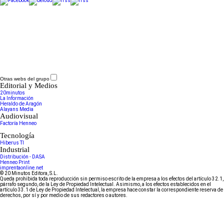
Otras webs del grupo
Editorial y Medios
20minutos
La Información
Heraldo de Aragón
Alayans Media
Audiovisual
Factoría Henneo
Tecnología
Hiberus TI
Industrial
Distribución - DASA
Henneo Print
imprentaonline.net
© 20 Minutos Editora, S.L.
Queda prohibida toda reproducción sin permiso escrito de la empresa a los efectos del artículo 32.1,
párrafo segundo, de la Ley de Propiedad Intelectual. Asimismo, a los efectos establecidos en el
artículo 33.1 de Ley de Propiedad Intelectual, la empresa hace constar la correspondiente reserva de
derechos, por sí y por medio de sus redactores o autores.