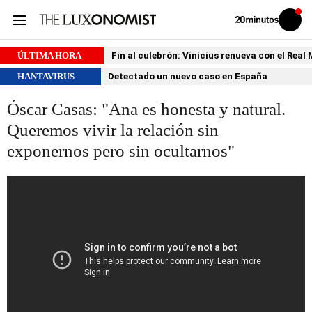
Volver
Iniciar
a
sesión
20MINUTOS.ES
ÚLTIMA HORA
Fin al culebrón: Vinícius renueva con el Real
HANTAVIRUS
Detectado un nuevo caso en España
Óscar Casas: "Ana es honesta y natural.
Queremos vivir la relación sin
exponernos pero sin ocultarnos"