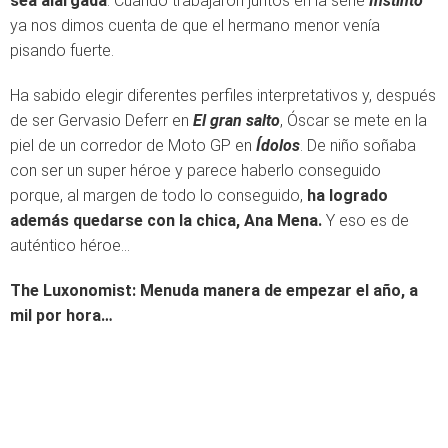
sea alargada
. Cuando trabajaron juntos en la serie
Instinto
ya nos dimos cuenta de que el hermano menor venía
pisando fuerte.
Ha sabido elegir diferentes perfiles interpretativos y, después
de ser Gervasio Deferr en
El gran salto
, Óscar se mete en la
piel de un corredor de Moto GP en
Ídolos
. De niño soñaba
con ser un super héroe y parece haberlo conseguido
porque, al margen de todo lo conseguido,
ha logrado
además quedarse con la chica, Ana Mena.
Y eso es de
auténtico héroe…
The Luxonomist: Menuda manera de empezar el año, a
mil por hora…