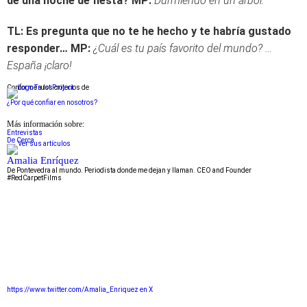
de una noche de fiesta?
MP:
Durmiendo en un árbol.
TL: Es pregunta que no te he hecho y te habría gustado
responder…
MP:
¿Cuál es tu país favorito del mundo? …
España ¡claro!
Conforme a los criterios de
¿Por qué confiar en nosotros?
Más información sobre:
Entrevistas
De Cerca
Amalia Enríquez
De Pontevedra al mundo. Periodista donde me dejan y llaman. CEO and Founder
#RedCarpetFilms
https://www.twitter.com/Amalia_Enriquez en X