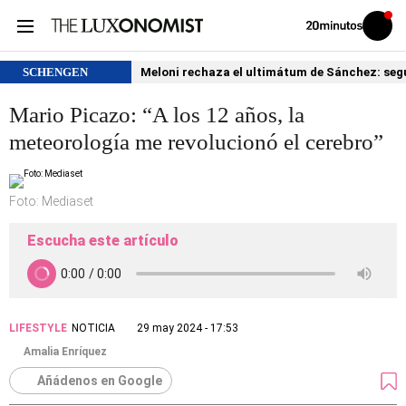
Volver
Iniciar
a
sesión
20MINUTOS.ES
SCHENGEN
Meloni rechaza el ultimátum de Sánchez: segu
Mario Picazo: “A los 12 años, la
meteorología me revolucionó el cerebro”
Foto: Mediaset
Escucha este artículo
LIFESTYLE
NOTICIA
29 may 2024 - 17:53
Amalia Enríquez
Añádenos en Google