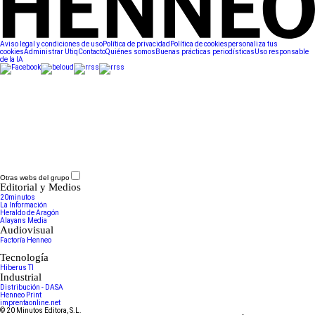
Aviso legal y condiciones de uso
Política de privacidad
Política de cookies
personaliza tus
cookies
Administrar Utiq
Contacto
Quiénes somos
Buenas prácticas periodísticas
Uso responsable
de la IA
Otras webs del grupo
Editorial y Medios
20minutos
La Información
Heraldo de Aragón
Alayans Media
Audiovisual
Factoría Henneo
Tecnología
Hiberus TI
Industrial
Distribución - DASA
Henneo Print
imprentaonline.net
© 20 Minutos Editora, S.L.