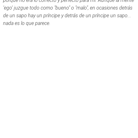
porque no era lo correcto y perfecto para mí. Aunque la mente
'ego' juzgue todo como "bueno" o "malo", en ocasiones detrás
de un sapo hay un príncipe y detrás de un príncipe un sapo...
nada es lo que parece.