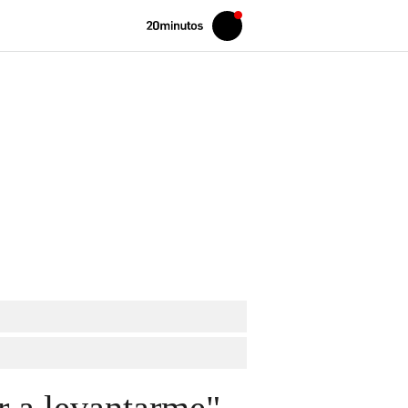
Volver
Iniciar
a
sesión
20MINUTOS.ES