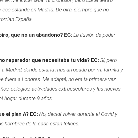
ente. Me encantaba mi profesión, pero iba al teatro
 y eso estando en Madrid. De gira, siempre que no
corrían España.
spiro, que no un abandono?
EC:
La ilusión de poder
amo reparador que necesitaba tu vida?
EC:
Sí, pero
 ir a Madrid, donde estaría más arropada por mi familia y
me fuera a Londres. Me adapté, no era la primera vez
iños, colegios, actividades extraescolares y las nuevas
 mi hogar durante 9 años.
e el plan A?
EC:
No, decidí volver durante el Covid y
os hombres de la casa están felices.