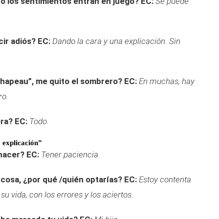
o los sentimientos entran en juego?
EC:
Se puede
ir adiós?
EC:
Dando la cara y una explicación. Sin
chapeau”, me quito el sombrero?
EC:
En muchas, hay
ro.
era?
EC:
Todo.
 explicación”
 hacer?
EC:
Tener paciencia.
 cosa, ¿por qué /quién optarías?
EC:
Estoy contenta
su vida, con los errores y los aciertos.