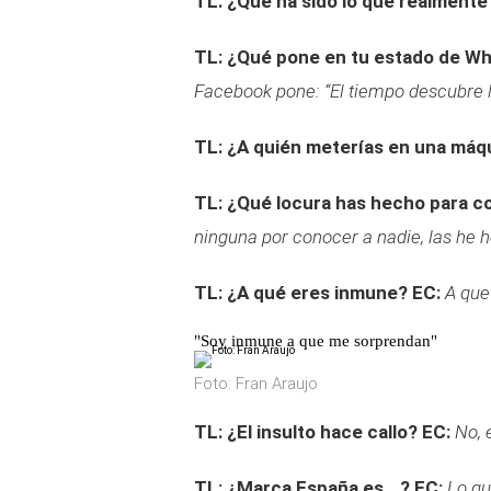
TL: ¿Qué ha sido lo que realmente
TL: ¿Qué pone en tu estado de W
Facebook pone: “El tiempo descubre l
TL: ¿A quién meterías en una máq
TL: ¿Qué locura has hecho para c
ninguna por conocer a nadie, las he 
TL: ¿A qué eres inmune?
EC:
A que
"Soy inmune a que me sorprendan"
Foto: Fran Araujo
TL: ¿El insulto hace callo?
EC:
No, 
TL: ¿Marca España es...?
EC:
Lo qu