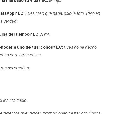
 ha marcado tu vida?
EC:
Mi hija.
hatsApp?
EC:
Pues creo que nada, solo la foto. Pero en
a verdad”.
uina del tiempo?
EC:
A mí.
onocer a uno de tus iconos?
EC:
Pues no he hecho
hecho para otras cosas.
 me sorprendan.
el insulto duele.
e tenemos que vender, promocionar y estar orgullosos