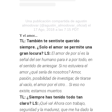
Una publicación compartida de agustin
almodovar (@agustin_almodovar_oficial)
el
17 Ago, 2018 a las 7:15 PDT
Y el amor...
TL: También te sentiste querido
siempre. ¿Solo el amor se permite una
gran locura?
LS:
El amor de por sí es la
señal del ser humano para ir a por todo, en
el sentido de arriesgar. Si no estuviera el
amor ¿qué sería de nosotros? Amor,
pasión, posibilidad de investigar, de tirarse
al vacío, el amor por el otro... Si eso no
existe, estamos muertos.
TL: ¿Siempre has tenido todo tan
claro?
LS:
¡Qué va! Ahora con trabajo,
seguridad y la madurez, que me ha dado la