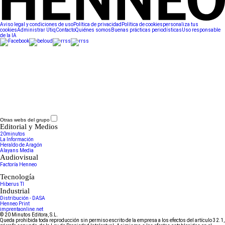
Aviso legal y condiciones de uso
Política de privacidad
Política de cookies
personaliza tus
cookies
Administrar Utiq
Contacto
Quiénes somos
Buenas prácticas periodísticas
Uso responsable
de la IA
Otras webs del grupo
Editorial y Medios
20minutos
La Información
Heraldo de Aragón
Alayans Media
Audiovisual
Factoría Henneo
Tecnología
Hiberus TI
Industrial
Distribución - DASA
Henneo Print
imprentaonline.net
© 20 Minutos Editora, S.L.
Queda prohibida toda reproducción sin permiso escrito de la empresa a los efectos del artículo 32.1,