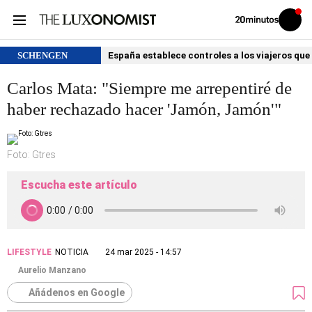
Volver
Iniciar
a
sesión
20MINUTOS.ES
SCHENGEN
España establece controles a los viajeros que 
Carlos Mata: "Siempre me arrepentiré de
haber rechazado hacer 'Jamón, Jamón'"
Foto: Gtres
Escucha este artículo
LIFESTYLE
NOTICIA
24 mar 2025 - 14:57
Aurelio Manzano
Añádenos en Google