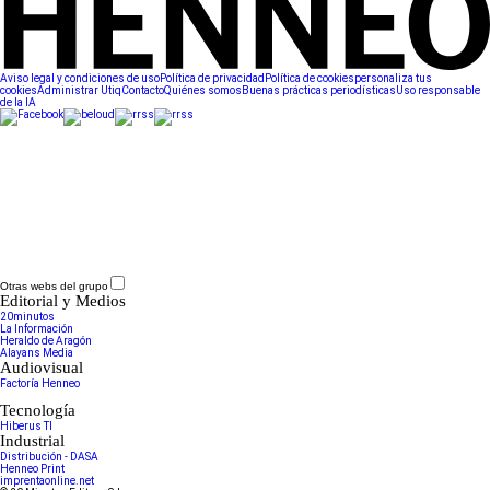
Aviso legal y condiciones de uso
Política de privacidad
Política de cookies
personaliza tus
cookies
Administrar Utiq
Contacto
Quiénes somos
Buenas prácticas periodísticas
Uso responsable
de la IA
Otras webs del grupo
Editorial y Medios
20minutos
La Información
Heraldo de Aragón
Alayans Media
Audiovisual
Factoría Henneo
Tecnología
Hiberus TI
Industrial
Distribución - DASA
Henneo Print
imprentaonline.net