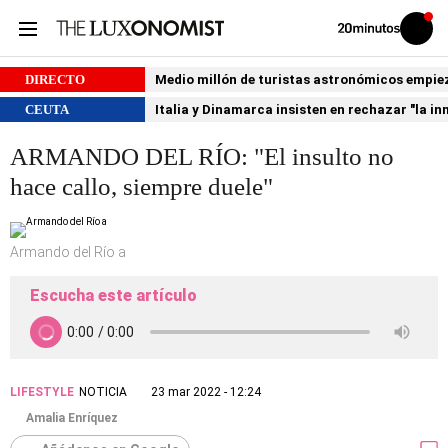
Volver
Iniciar
a
sesión
20MINUTOS.ES
DIRECTO
Medio millón de turistas astronómicos empiezan
CEUTA
Italia y Dinamarca insisten en rechazar "la i
ARMANDO DEL RÍO: "El insulto no
hace callo, siempre duele"
Armando del Río a
Escucha este artículo
LIFESTYLE
NOTICIA
23 mar 2022 - 12:24
Amalia Enríquez