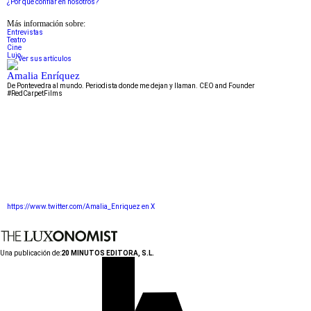
¿Por qué confiar en nosotros?
Más información sobre:
Entrevistas
Teatro
Cine
Lujo
Amalia Enríquez
De Pontevedra al mundo. Periodista donde me dejan y llaman. CEO and Founder
#RedCarpetFilms
https://www.twitter.com/Amalia_Enriquez en X
Una publicación de:
20 MINUTOS EDITORA, S.L.