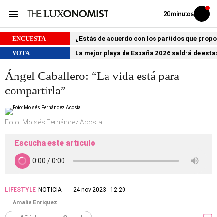
Volver
Iniciar
a
sesión
20MINUTOS.ES
ENCUESTA
¿Estás de acuerdo con los partidos que prop
VOTA
La mejor playa de España 2026 saldrá de estas
Ángel Caballero: “La vida está para
compartirla”
Foto: Moisés Fernández Acosta
Escucha este artículo
LIFESTYLE
NOTICIA
24 nov 2023 - 12:20
Amalia Enríquez