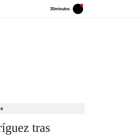
Volver
Iniciar
a
sesión
20MINUTOS.ES
to
íguez tras