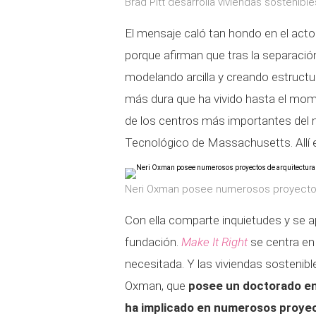
Brad Pitt desarrolla viviendas sostenibl
El mensaje caló tan hondo en el act
porque afirman que tras la separació
modelando arcilla y creando estructu
más dura que ha vivido hasta el mo
de los centros más importantes del m
Tecnológico de Massachusetts. Allí
Neri Oxman posee numerosos proyectos
Con ella comparte inquietudes y se a
fundación.
Make It Right
se centra en
necesitada. Y las viviendas sostenib
Oxman, que
posee un doctorado en 
ha implicado en numerosos proyec