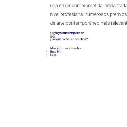
una mujer comprometida, adelantada 
nivel profesional numerosos premios
de arte contemporáneo más relevan
Conforme a los criterios de
¿Por qué confiar en nosotros?
Más información sobre:
Brad Pitt
Lujo