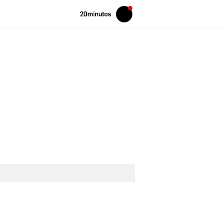
Volver
Iniciar
a
sesión
20MINUTOS.ES