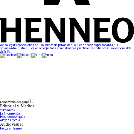
Aviso legal y condiciones de uso
Política de privacidad
Política de cookies
personaliza tus
cookies
Administrar Utiq
Contacto
Quiénes somos
Buenas prácticas periodísticas
Uso responsable
de la IA
Otras webs del grupo
Editorial y Medios
20minutos
La Información
Heraldo de Aragón
Alayans Media
Audiovisual
Factoría Henneo