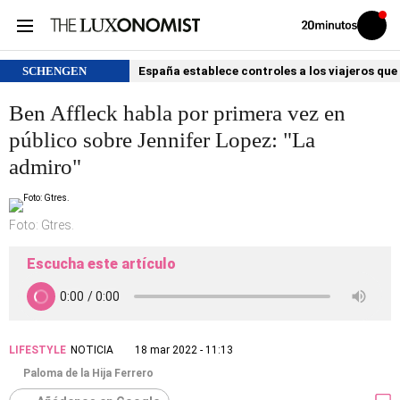
Volver
Iniciar
a
sesión
20MINUTOS.ES
SCHENGEN
España establece controles a los viajeros que 
Ben Affleck habla por primera vez en
público sobre Jennifer Lopez: "La
admiro"
Foto: Gtres.
Escucha este artículo
LIFESTYLE
NOTICIA
18 mar 2022 - 11:13
Paloma de la Hija Ferrero