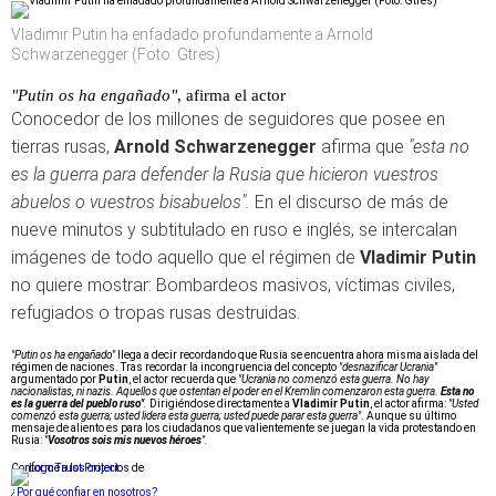
Vladimir Putin ha enfadado profundamente a Arnold
Schwarzenegger (Foto: Gtres)
"Putin os ha engañado"
, afirma el actor
Conocedor de los millones de seguidores que posee en
tierras rusas,
Arnold Schwarzenegger
afirma que
"esta no
es la guerra para defender la Rusia que hicieron vuestros
abuelos o vuestros bisabuelos".
En el discurso de más de
nueve minutos y subtitulado en ruso e inglés, se intercalan
imágenes de todo aquello que el régimen de
Vladimir Putin
no quiere mostrar: Bombardeos masivos, víctimas civiles,
refugiados o tropas rusas destruidas.
"Putin os ha engañado"
llega a decir recordando que Rusia se encuentra ahora misma aislada del
régimen de naciones. Tras recordar la incongruencia del concepto
"desnazificar Ucrania"
argumentado por
Putin
, el actor recuerda que
"Ucrania no comenzó esta guerra. No hay
nacionalistas, ni nazis. Aquellos que ostentan el poder en el Kremlin comenzaron esta guerra.
Esta no
es la guerra del pueblo ruso"
.
Dirigiéndose directamente a
Vladimir Putin
, el actor afirma:
"Usted
comenzó esta guerra; usted lidera esta guerra; usted puede parar esta guerra"
. Aunque su último
mensaje de aliento es para los ciudadanos que valientemente se juegan la vida protestando en
Rusia:
"
Vosotros sois mis nuevos héroes
".
Conforme a los criterios de
¿Por qué confiar en nosotros?