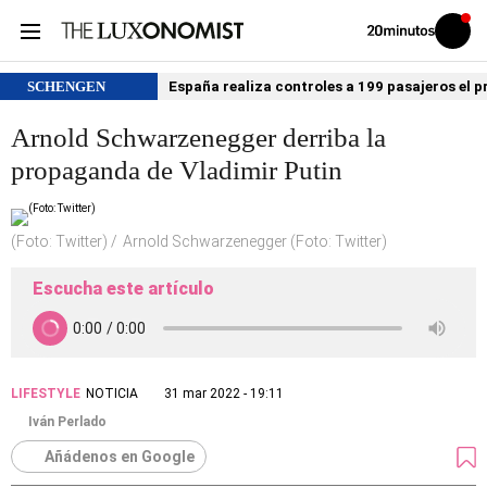
Volver
Iniciar
a
sesión
20MINUTOS.ES
SCHENGEN
España realiza controles a 199 pasajeros el p
Arnold Schwarzenegger derriba la
propaganda de Vladimir Putin
(Foto: Twitter)
Arnold Schwarzenegger (Foto: Twitter)
Escucha este artículo
LIFESTYLE
NOTICIA
31 mar 2022 - 19:11
Iván Perlado
Añádenos en Google