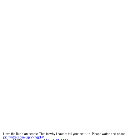
I love the Russian people. That is why I have to tell you the truth. Please watch and share.
pic.twitter.com/6gyVRhgpFV