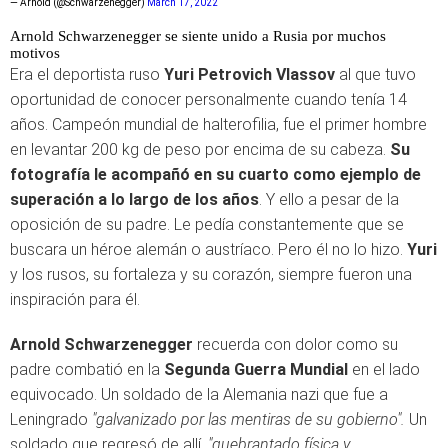
— Arnold (@Schwarzenegger)
March 17, 2022
Arnold Schwarzenegger se siente unido a Rusia por muchos
motivos
Era el deportista ruso
Yuri Petrovich Vlassov
al que tuvo
oportunidad de conocer personalmente cuando tenía 14
años. Campeón mundial de halterofilia, fue el primer hombre
en levantar 200 kg de peso por encima de su cabeza.
Su
fotografía le acompañó en su cuarto como ejemplo de
superación a lo largo de los años
. Y ello a pesar de la
oposición de su padre. Le pedía constantemente que se
buscara un héroe alemán o austríaco. Pero él no lo hizo.
Yuri
y los rusos, su fortaleza y su corazón, siempre fueron una
inspiración para él.
Arnold Schwarzenegger
recuerda con dolor como su
padre combatió en la
Segunda Guerra Mundial
en el lado
equivocado. Un soldado de la Alemania nazi que fue a
Leningrado
"galvanizado por las mentiras de su gobierno".
Un
soldado que regresó de allí,
"quebrantado física y