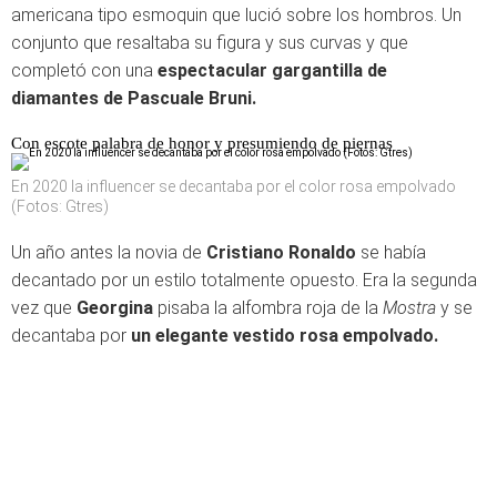
americana tipo esmoquin que lució sobre los hombros. Un
conjunto que resaltaba su figura y sus curvas y que
completó con una
espectacular gargantilla de
diamantes de Pascuale Bruni.
Con escote palabra de honor y presumiendo de piernas
En 2020 la influencer se decantaba por el color rosa empolvado
(Fotos: Gtres)
Un año antes la novia de
Cristiano Ronaldo
se había
decantado por un estilo totalmente opuesto. Era la segunda
vez que
Georgina
pisaba la alfombra roja de la
Mostra
y se
decantaba por
un elegante vestido rosa empolvado.