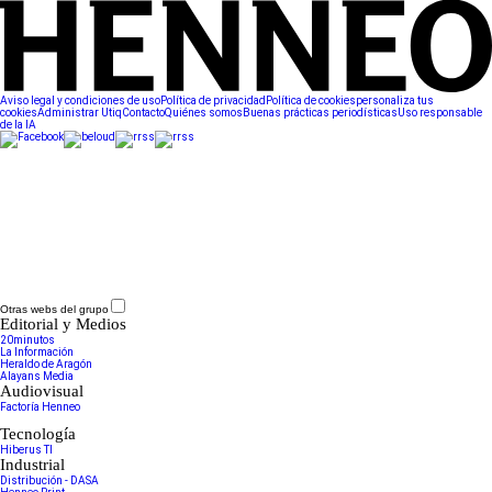
Aviso legal y condiciones de uso
Política de privacidad
Política de cookies
personaliza tus
cookies
Administrar Utiq
Contacto
Quiénes somos
Buenas prácticas periodísticas
Uso responsable
de la IA
Otras webs del grupo
Editorial y Medios
20minutos
La Información
Heraldo de Aragón
Alayans Media
Audiovisual
Factoría Henneo
Tecnología
Hiberus TI
Industrial
Distribución - DASA