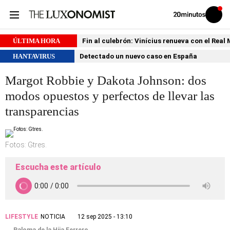
Volver
Iniciar
a
sesión
20MINUTOS.ES
ÚLTIMA HORA
Fin al culebrón: Vinícius renueva con el Real
HANTAVIRUS
Detectado un nuevo caso en España
Margot Robbie y Dakota Johnson: dos
modos opuestos y perfectos de llevar las
transparencias
Fotos: Gtres.
Escucha este artículo
LIFESTYLE
NOTICIA
12 sep 2025 - 13:10