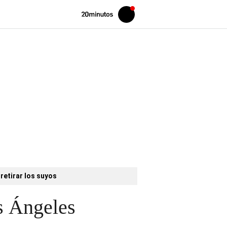
Volver
Iniciar
a
sesión
20MINUTOS.ES
retirar los suyos
s Ángeles