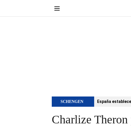
España establece 
SCHENGEN
Charlize Theron 