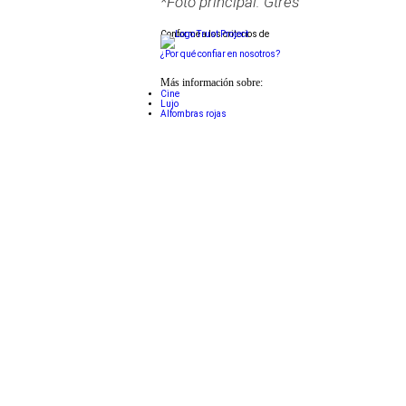
*Foto principal: Gtres
Conforme a los criterios de
¿Por qué confiar en nosotros?
Más información sobre:
Cine
Lujo
Alfombras rojas