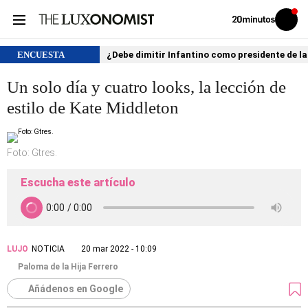
Volver
Iniciar
a
sesión
20MINUTOS.ES
ENCUESTA
¿Debe dimitir Infantino como presidente de la
Un solo día y cuatro looks, la lección de
estilo de Kate Middleton
Foto: Gtres.
Escucha este artículo
LUJO
NOTICIA
20 mar 2022 - 10:09
Paloma de la Hija Ferrero
Añádenos en Google