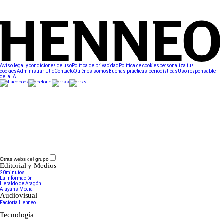
Aviso legal y condiciones de uso
Política de privacidad
Política de cookies
personaliza tus
cookies
Administrar Utiq
Contacto
Quiénes somos
Buenas prácticas periodísticas
Uso responsable
de la IA
Otras webs del grupo
Editorial y Medios
20minutos
La Información
Heraldo de Aragón
Alayans Media
Audiovisual
Factoría Henneo
Tecnología