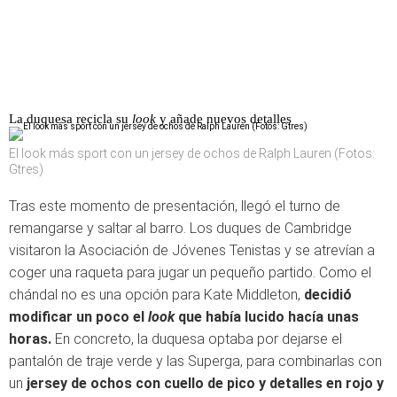
La duquesa recicla su
look
y añade nuevos detalles
El look más sport con un jersey de ochos de Ralph Lauren (Fotos:
Gtres)
Tras este momento de presentación, llegó el turno de
remangarse y saltar al barro. Los duques de Cambridge
visitaron la Asociación de Jóvenes Tenistas y se atrevían a
coger una raqueta para jugar un pequeño partido. Como el
chándal no es una opción para Kate Middleton,
decidió
modificar un poco el
look
que había lucido hacía unas
horas.
En concreto, la duquesa optaba por dejarse el
pantalón de traje verde y las Superga, para combinarlas con
un
jersey de ochos con cuello de pico y detalles en rojo y