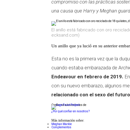
compromiso con las prácticas soste
una causa que Harry y Meghan guard
El anillo está fabricado con oro reciclad
ecksand.com)
Un anillo que ya lució en su anterior emba
Esta no es la primera vez que la duqu
cuando estaba embarazada de Archie,
Endeavour en febrero de 2019.
En 
con su nuevo embarazo, algunos medi
relacionado con el sexo del futur
Conforme a los criterios de
¿Por qué confiar en nosotros?
Más información sobre:
Meghan Markle
Complementos