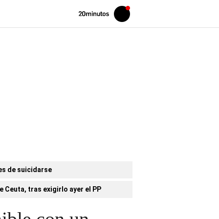
Volver
Iniciar
a
sesión
20MINUTOS.ES
es de suicidarse
 Ceuta, tras exigirlo ayer el PP