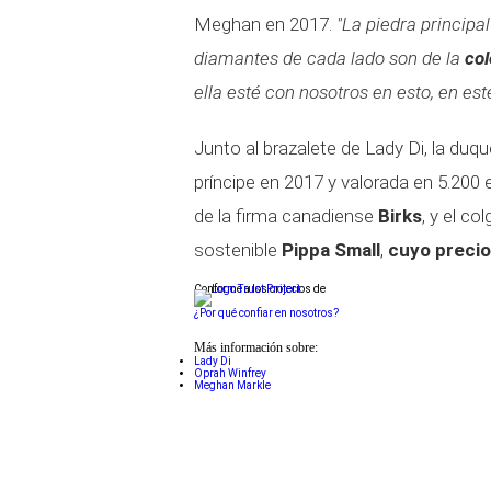
Meghan en 2017.
"La piedra principal
diamantes de cada lado son de la
col
ella esté con nosotros en esto, en este
Junto al brazalete de Lady Di, la duqu
príncipe en 2017 y valorada en 5.200 
de la firma canadiense
Birks
, y el c
sostenible
Pippa Small
,
cuyo precio
Conforme a los criterios de
¿Por qué confiar en nosotros?
Más información sobre:
Lady Di
Oprah Winfrey
Meghan Markle