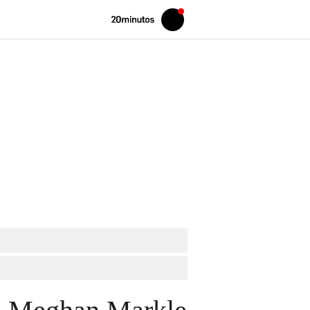
Volver
Iniciar
a
sesión
20MINUTOS.ES