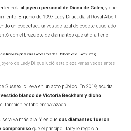
pertenecía
al joyero personal de Diana de Gales
, y que
miento. En junio de 1997 Lady Di acudía al Royal Albert
endo un espectacular vestido azul de escote cuadrado
ntó con el brazalete de diamantes que ahora tiene
 joyero de Lady Di, que lució esta pieza varias veces antes
e Sussex lo lleva en un acto público. En 2019, acudía
n
vestido blanco de Victoria Beckham y dicho
ás, también estaba embarazada.
ulsera va más allá. Y es que
sus diamantes fueron
 de compromiso
que el príncipe Harry le regaló a