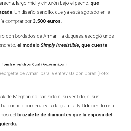
erecha, largo midi y cinturón bajo el pecho,
que
razada
. Un diseño sencillo, que ya está agotado en la
día comprar por
3.500 euros.
ro con bordados de Armani, la duquesa escogió unos
oncreto,
el modelo
Simply Irresistible
, que cuesta
orgette de Armani para la entrevista con Oprah (Foto:
ook
de Meghan no han sido ni su vestido, ni sus
ha querido homenajear a la gran Lady Di luciendo una
amos del
brazalete de diamantes que la esposa del
quierda.