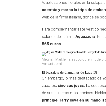
V, aplicaciones florales en la solapa d
acentúa y marca la tripa de emba
web de la firma italiana, donde se po
Para complementar este vestido neg
salones de la firma
Aquazzura
. En c
565 euros
.
Meghan Markle ha escogido el modelo Ge
Armani.com)
El brazalete de diamantes de Lady Di
Sn embargo, lo más destacado del
l
zapatos,
sino sus joyas.
La duquesa 
de sus pulseras más icónicas. Habl
príncipe Harry lleva en su mano iz