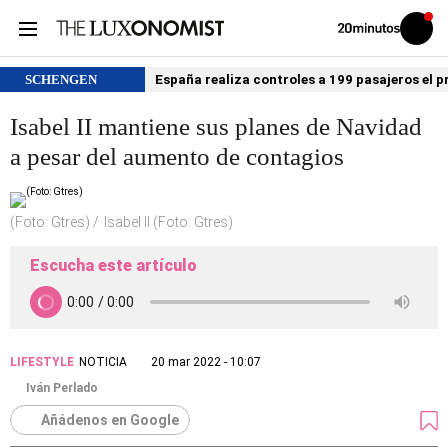
Volver
Iniciar
a
sesión
20MINUTOS.ES
SCHENGEN
España realiza controles a 199 pasajeros el p
Isabel II mantiene sus planes de Navidad
a pesar del aumento de contagios
(Foto: Gtres)
Isabel II (Foto: Gtres)
Escucha este artículo
LIFESTYLE
NOTICIA
20 mar 2022 - 10:07
Iván Perlado
Añádenos en Google