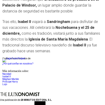
Palacio de Windsor,
un lugar amplio donde guardar la
distancia de seguridad es bastante posible.
Tras ello,
Isabel II
viajará a
Sandringham
para disfrutar de
sus vacaciones. Allí celebrará la
Nochebuena y el 25 de
diciembre,
como es tradición, visitará junto a sus familiares
más directos la
Iglesia de Santa María Magdalena
. El
tradicional discurso televisivo navideño de
Isabel II
ya fue
grabado hace unas semanas.
Conforme a los criterios de
¿Por qué confiar en nosotros?
Más información sobre:
Navidad
Isabel II
Meghan Markle
Príncipe Harry
Lujo
Una publicación de:
20 MINUTOS EDITORA, S.L.