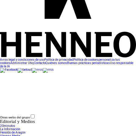
Aviso legal y condiciones de uso
Política de privacidad
Política de cookies
personaliza tus
cookies
Administrar Utiq
Contacto
Quiénes somos
Buenas prácticas periodísticas
Uso responsable
de la IA
Otras webs del grupo
Editorial y Medios
20minutos
La Información
Heraldo de Aragón
Alayans Media