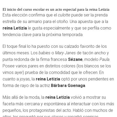
El inicio del curso escolar es un acto especial para la reina Letizia
Esta elección confirma que el
culotte
puede ser la prenda
estrella de su armario para el otoño. Una apuesta que a la
reina Letizia
le gusta especialmente y que se perfila como
tendencia clave para la próxima temporada.
El toque final lo ha puesto con su calzado favorito de los
últimos meses. Los
babies
o
Mary Janes
de tacón ancho y
punta redonda de la firma francesa
Sézane
, modelo
Paula
.
Posee varios pares en distintos colores (los blancos se los
vimos ayer) prueba de la comodidad que le ofrecen. En
cuanto a joyas, la
reina Letizia
optó por unos pendientes en
forma de rayo de la actriz
Bárbara Goenaga
.
Más allá de la moda, la
reina Letizia
volvió a mostrar su
faceta más cercana y espontánea al interactuar con los más
pequeños, los protagonistas del acto. Habló con muchos de
ellos, les preguntó por sus clases y repartió sonrisas