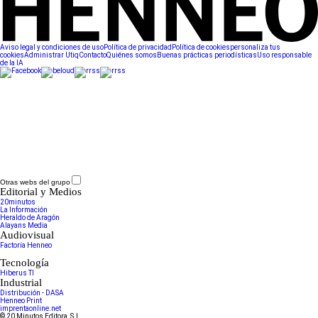
Aviso legal y condiciones de uso
Política de privacidad
Política de cookies
personaliza tus
cookies
Administrar Utiq
Contacto
Quiénes somos
Buenas prácticas periodísticas
Uso responsable
de la IA
Otras webs del grupo
Editorial y Medios
20minutos
La Información
Heraldo de Aragón
Alayans Media
Audiovisual
Factoría Henneo
Tecnología
Hiberus TI
Industrial
Distribución - DASA
Henneo Print
imprentaonline.net
© 20 Minutos Editora, S.L.