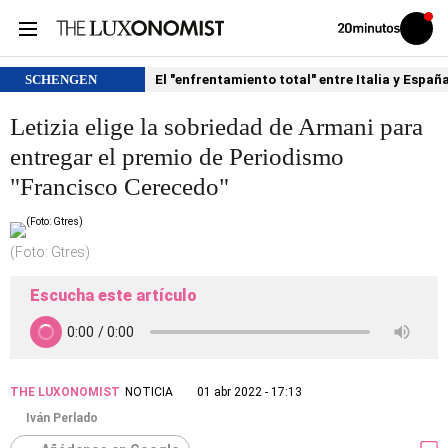
Volver
Iniciar
a
sesión
20MINUTOS.ES
SCHENGEN
El "enfrentamiento total" entre Italia y Españ
Letizia elige la sobriedad de Armani para
entregar el premio de Periodismo
"Francisco Cerecedo"
(Foto: Gtres)
Escucha este artículo
THE LUXONOMIST
NOTICIA
01 abr 2022 - 17:13
Iván Perlado