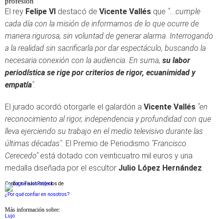
profesión
El rey
Felipe VI
destacó de
Vicente Vallés
que
"...cumple
cada día con la misión de informarnos de lo que ocurre de
manera rigurosa, sin voluntad de generar alarma.
Interrogando
a la realidad sin sacrificarla por dar espectáculo, buscando la
necesaria conexión con la audiencia. En suma,
su labor
periodística se rige por criterios de rigor, ecuanimidad y
empatía
".
El jurado acordó otorgarle el galardón a
Vicente Vallés
"en
reconocimiento al rigor, independencia y profundidad con que
lleva ejerciendo su trabajo en el medio televisivo durante las
últimas décadas".
El Premio de Periodismo
"Francisco
Cerecedo"
está dotado con veinticuatro mil euros y una
medalla diseñada por el escultor
Julio López Hernández
.
Conforme a los criterios de
¿Por qué confiar en nosotros?
Más información sobre:
Lujo