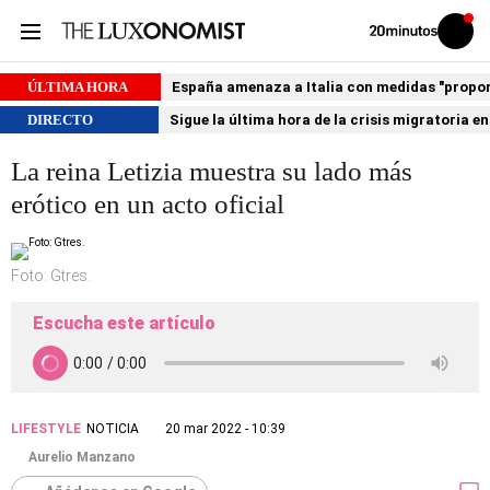
Volver
Iniciar
a
sesión
20MINUTOS.ES
ÚLTIMA HORA
España amenaza a Italia con medidas "proporci
DIRECTO
Sigue la última hora de la crisis migratoria e
La reina Letizia muestra su lado más
erótico en un acto oficial
Foto: Gtres.
Escucha este artículo
LIFESTYLE
NOTICIA
20 mar 2022 - 10:39
Aurelio Manzano