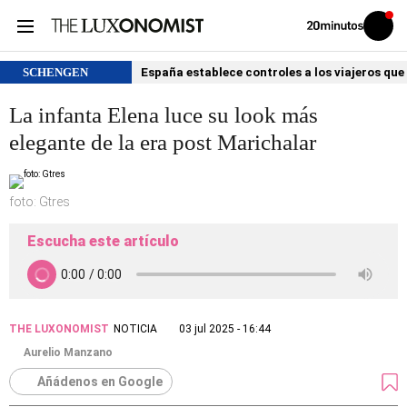
Volver
Iniciar
a
sesión
20MINUTOS.ES
SCHENGEN
España establece controles a los viajeros que 
La infanta Elena luce su look más
elegante de la era post Marichalar
foto: Gtres
Escucha este artículo
THE LUXONOMIST
NOTICIA
03 jul 2025 - 16:44
Aurelio Manzano
Añádenos en Google