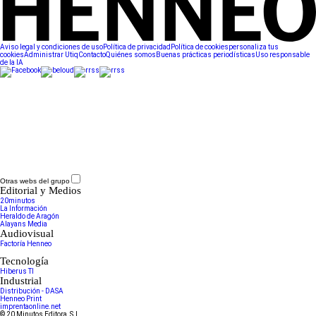
Aviso legal y condiciones de uso
Política de privacidad
Política de cookies
personaliza tus
cookies
Administrar Utiq
Contacto
Quiénes somos
Buenas prácticas periodísticas
Uso responsable
de la IA
Otras webs del grupo
Editorial y Medios
20minutos
La Información
Heraldo de Aragón
Alayans Media
Audiovisual
Factoría Henneo
Tecnología
Hiberus TI
Industrial
Distribución - DASA
Henneo Print
imprentaonline.net
© 20 Minutos Editora, S.L.