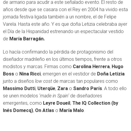
de armario para acudir a este señalado evento. El resto de
años desde que se casara con el Rey en 2004 ha vivido esta
jornada festiva ligada también a un nombre, el de Felipe
Varela. Hasta este año. Y es que doña Letizia celebraba ayer
el Día de la Hispanidad estrenando un espectacular vestido
de
María Barragán.
Lo hacía confirmando la pérdida de protagonismo del
diseñador madrileño en los últimos tiempos, frente a otros
modistos y marcas. Firmas como
Carolina Herrera
,
Hugo
Boss
o
Nina Ricci
, emergen en el vestidor de
Doña Letizia
junto a diseños
low cost
de marcas tan populares como
Massimo Dutti
,
Uterqüe
,
Zara
o
Sandro París
. A todo ello
se unen modelos
'made in Spain'
de diseñadores
emergentes, como
Leyre Doueil
,
The IQ Collection (by
Inés Domecq)
,
On Atlas
o
María Malo
.