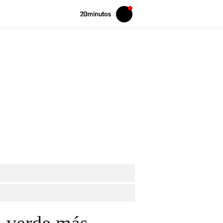
Volver
Iniciar
a
sesión
20MINUTOS.ES