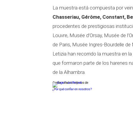
La muestra está compuesta por vein
Chasseriau, Gérôme, Constant, Ber
procedentes de prestigiosas institu
Louvre, Musée d’Orsay, Musée de l’
de Paris, Musée Ingres-Bourdelle d
Letizia han recorrido la muestra en l
que formaron parte de los harenes na
de la Alhambra.
Conforme a los criterios de
¿Por qué confiar en nosotros?