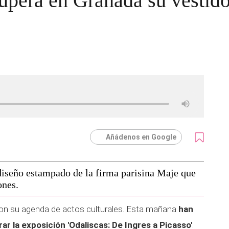
upera en Granada su vestid
Añádenos en Google
diseño estampado de la firma parisina Maje que
ones.
n su agenda de actos culturales. Esta mañana
han
ar la exposición 'Odaliscas: De Ingres a Picasso'
.