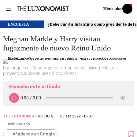
Volver
Iniciar
a
sesión
20MINUTOS.ES
ENCUESTA
¿Debe dimitir Infantino como presidente de la
Meghan Markle y Harry visitan
fugazmente de nuevo Reino Unido
Los Duques de Sussex quieren impulsar definitivamente sus
proyectos audiovisuales (Foto: Gtres)
Escucha este artículo
THE LUXONOMIST
NOTICIA
08 sep 2022 - 15:07
Iván Perlado
Añádenos en Google