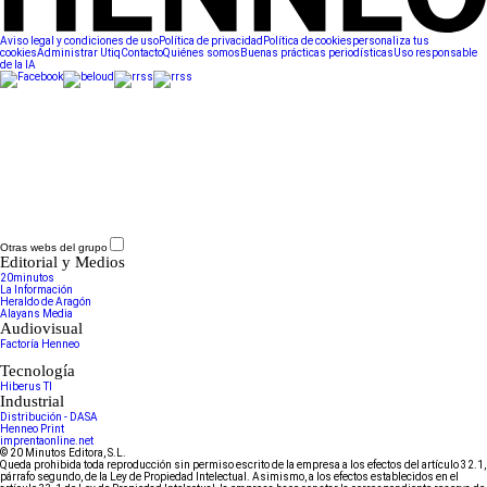
Aviso legal y condiciones de uso
Política de privacidad
Política de cookies
personaliza tus
cookies
Administrar Utiq
Contacto
Quiénes somos
Buenas prácticas periodísticas
Uso responsable
de la IA
Otras webs del grupo
Editorial y Medios
20minutos
La Información
Heraldo de Aragón
Alayans Media
Audiovisual
Factoría Henneo
Tecnología
Hiberus TI
Industrial
Distribución - DASA
Henneo Print
imprentaonline.net
© 20 Minutos Editora, S.L.
Queda prohibida toda reproducción sin permiso escrito de la empresa a los efectos del artículo 32.1,
párrafo segundo, de la Ley de Propiedad Intelectual. Asimismo, a los efectos establecidos en el