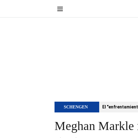
El "enfrentamient
SCHENGEN
Meghan Markle r