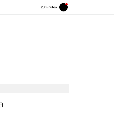
Volver
Iniciar
a
sesión
20MINUTOS.ES
a