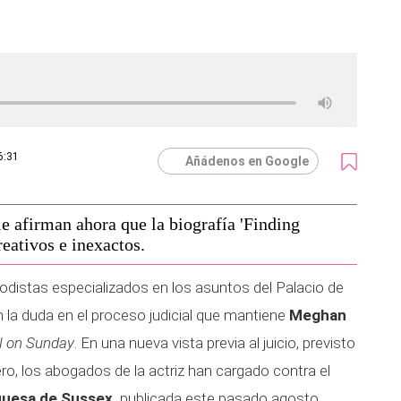
6:31
Añádenos en Google
afirman ahora que la biografía 'Finding
eativos e inexactos.
riodistas especializados en los asuntos del Palacio de
la duda en el proceso judicial que mantiene
Meghan
l on Sunday
. En una nueva vista previa al juicio, previsto
ero, los abogados de la actriz han cargado contra el
uquesa de Sussex,
publicada este pasado agosto.