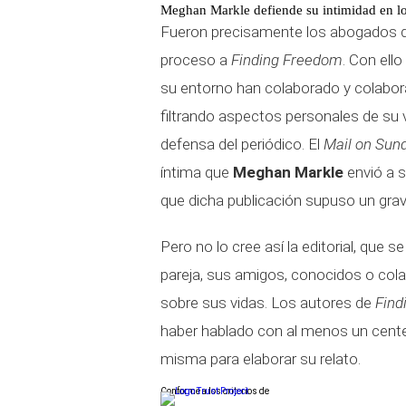
Meghan Markle defiende su intimidad en lo
Fueron precisamente los abogados de 
proceso a
Finding Freedom
. Con ell
su entorno han colaborado y colabor
filtrando aspectos personales de su 
defensa del periódico. El
Mail on Sun
íntima que
Meghan Markle
envió a s
que dicha publicación supuso un grav
Pero no lo cree así la editorial, que 
pareja, sus amigos, conocidos o colab
sobre sus vidas. Los autores de
Find
haber hablado con al menos un centen
misma para elaborar su relato.
Conforme a los criterios de