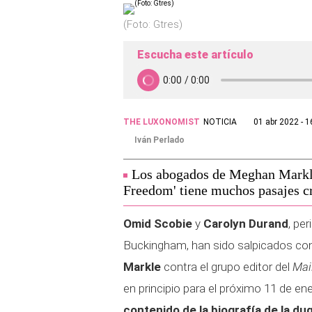
(Foto: Gtres)
Escucha este artículo
THE LUXONOMIST
NOTICIA
01 abr 2022 - 1
Iván Perlado
Los abogados de Meghan Markle 
Freedom' tiene muchos pasajes cr
Omid Scobie
y
Carolyn Durand
, pe
Buckingham, han sido salpicados con 
Markle
contra el grupo editor del
Mai
en principio para el próximo 11 de en
contenido de la biografía de la d