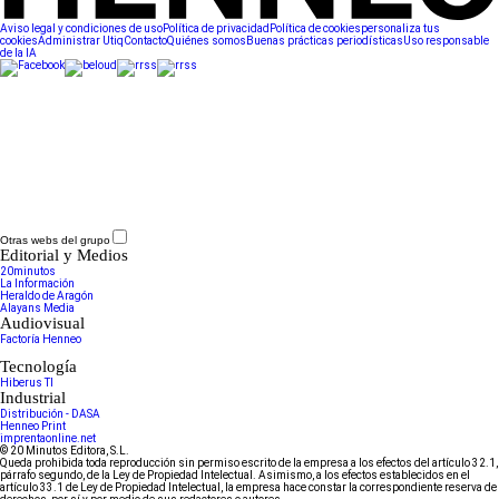
Aviso legal y condiciones de uso
Política de privacidad
Política de cookies
personaliza tus
cookies
Administrar Utiq
Contacto
Quiénes somos
Buenas prácticas periodísticas
Uso responsable
de la IA
Otras webs del grupo
Editorial y Medios
20minutos
La Información
Heraldo de Aragón
Alayans Media
Audiovisual
Factoría Henneo
Tecnología
Hiberus TI
Industrial
Distribución - DASA
Henneo Print
imprentaonline.net
© 20 Minutos Editora, S.L.
Queda prohibida toda reproducción sin permiso escrito de la empresa a los efectos del artículo 32.1,
párrafo segundo, de la Ley de Propiedad Intelectual. Asimismo, a los efectos establecidos en el
artículo 33.1 de Ley de Propiedad Intelectual, la empresa hace constar la correspondiente reserva de