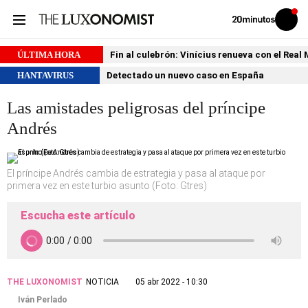
Volver
Iniciar
a
sesión
20MINUTOS.ES
ÚLTIMA HORA
Fin al culebrón: Vinícius renueva con el Real
HANTAVIRUS
Detectado un nuevo caso en España
Las amistades peligrosas del príncipe
Andrés
El príncipe Andrés cambia de estrategia y pasa al ataque por
primera vez en este turbio asunto (Foto: Gtres)
Escucha este artículo
THE LUXONOMIST
NOTICIA
05 abr 2022 - 10:30
Iván Perlado