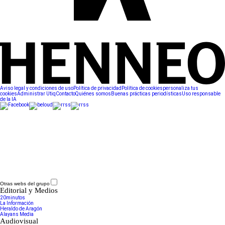
Aviso legal y condiciones de uso
Política de privacidad
Política de cookies
personaliza tus
cookies
Administrar Utiq
Contacto
Quiénes somos
Buenas prácticas periodísticas
Uso responsable
de la IA
Otras webs del grupo
Editorial y Medios
20minutos
La Información
Heraldo de Aragón
Alayans Media
Audiovisual