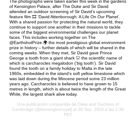
The photographs were taken earlier this week in the gardens
of Kensington Palace, after The Duke and Sir David
attended an outdoor screening of Sir David’s upcoming
feature film 🎞️ ‘David Attenborough: A Life On Our Planet’.
With a shared passion for protecting the natural world, they
continue to support one another in their missions to tackle
some of the biggest environmental challenges our planet
faces. This includes working together on The
@EarthshotPrize 🌍 the most prestigious global environment
prize in history – further details of which will be shared in the
coming weeks. When they met, Sir David gave Prince
George a tooth from a giant shark 🦷 the scientific name of
which is carcharocles megalodon (‘big tooth’). Sir David
found the tooth on a family holiday to Malta in the late
1960s, embedded in the island’s soft yellow limestone which
was laid down during the Miocene period some 23 million
years ago. Carcharocles is believed to have grown to 15
metres in length, which is about twice the length of the Great
White, the largest shark alive today.
Una publicación compartida de
Duke and Duchess of
Cambridge
(@kensingtonroyal) el 26 Sep, 2020 a las 2:30
PDT