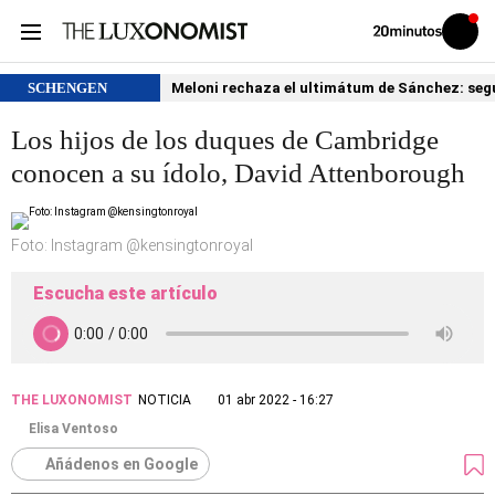
Volver
Iniciar
a
sesión
20MINUTOS.ES
SCHENGEN
Meloni rechaza el ultimátum de Sánchez: segu
Los hijos de los duques de Cambridge
conocen a su ídolo, David Attenborough
Foto: Instagram @kensingtonroyal
Escucha este artículo
THE LUXONOMIST
NOTICIA
01 abr 2022 - 16:27
Elisa Ventoso
Añádenos en Google