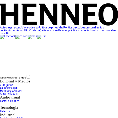
Aviso legal y condiciones de uso
Política de privacidad
Política de cookies
personaliza tus
cookies
Administrar Utiq
Contacto
Quiénes somos
Buenas prácticas periodísticas
Uso responsable
de la IA
Otras webs del grupo
Editorial y Medios
20minutos
La Información
Heraldo de Aragón
Alayans Media
Audiovisual
Factoría Henneo
Tecnología
Hiberus TI
Industrial