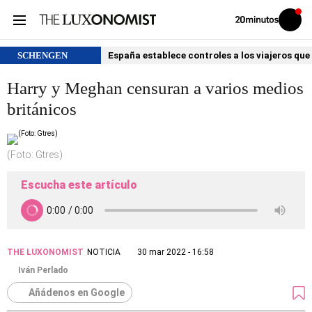
Volver
Iniciar
a
sesión
20MINUTOS.ES
SCHENGEN
España establece controles a los viajeros que 
Harry y Meghan censuran a varios medios
británicos
(Foto: Gtres)
Escucha este artículo
THE LUXONOMIST
NOTICIA
30 mar 2022 - 16:58
Iván Perlado
Añádenos en Google