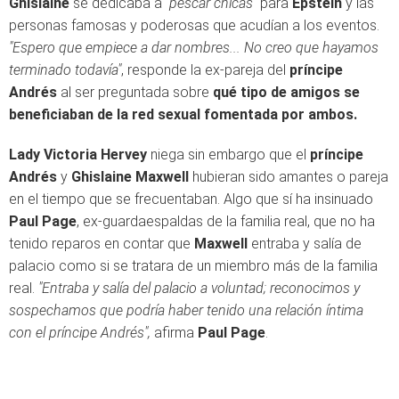
Ghislaine
se dedicaba a
"pescar chicas"
para
Epstein
y
las
personas famosas y poderosas que acudían a los eventos.
"Espero que empiece a dar nombres... No creo que hayamos
terminado todavía"
, responde la ex-pareja del
príncipe
Andrés
al ser preguntada sobre
qué tipo de amigos se
beneficiaban de la red sexual fomentada por ambos.
Lady Victoria Hervey
niega sin embargo que el
príncipe
Andrés
y
Ghislaine Maxwell
hubieran sido amantes o pareja
en el tiempo que se frecuentaban. Algo que sí ha insinuado
Paul Page
, ex-guardaespaldas de la familia real, que no ha
tenido reparos en contar que
Maxwell
entraba y salía de
palacio como si se tratara de un miembro más de la familia
real.
"Entraba y salía del palacio a voluntad; reconocimos y
sospechamos que podría haber tenido una relación íntima
con el príncipe Andrés",
afirma
Paul Page
.