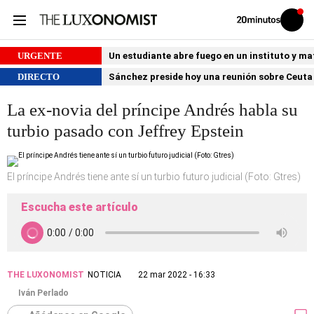
Volver
Iniciar
a
sesión
20MINUTOS.ES
URGENTE
Un estudiante abre fuego en un instituto y ma
DIRECTO
Sánchez preside hoy una reunión sobre Ceuta 
La ex-novia del príncipe Andrés habla su
turbio pasado con Jeffrey Epstein
El príncipe Andrés tiene ante sí un turbio futuro judicial (Foto: Gtres)
Escucha este artículo
THE LUXONOMIST
NOTICIA
22 mar 2022 - 16:33
Iván Perlado