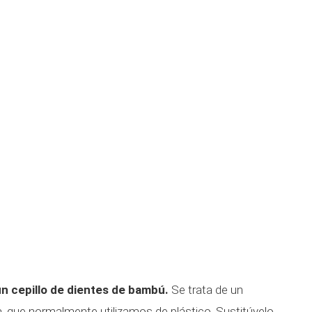
un cepillo de dientes de bambú.
Se trata de un
ia, que normalmente utilizamos de plástico. Sustitúyelo