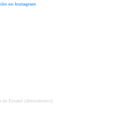
ción en Instagram
da de Essabó (@essaboeco)