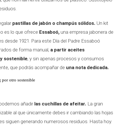
esiduos.
egalar
pastillas de jabón o champús sólidos.
Un kit
io es lo que ofrece
Essaboó,
una empresa jabonera de
nes desde 1921. Para este Día del Padre Essaboó
orados de forma manual,
a partir aceites
y sostenible
, y sin apenas procesos y consumos
erente, que podrás acompañar de
una nota dedicada.
 por otro sostenible
n, podemos añadir
las cuchillas de afeitar.
La gran
izable al que únicamente debes ir cambiando las hojas
vases siguen generando numerosos residuos. Hasta hoy.