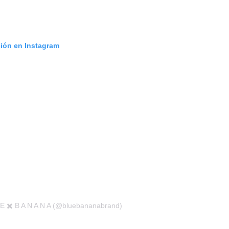
ción en Instagram
 E ✖️ B A N A N A (@bluebananabrand)