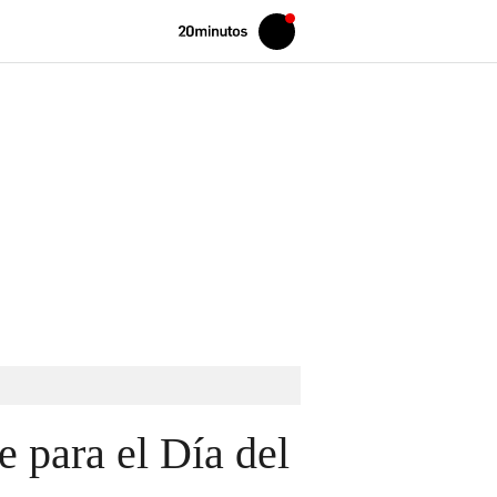
Volver
Iniciar
a
sesión
20MINUTOS.ES
e para el Día del