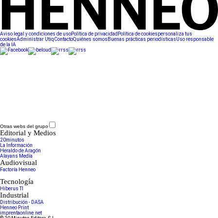
Aviso legal y condiciones de uso
Política de privacidad
Política de cookies
personaliza tus
cookies
Administrar Utiq
Contacto
Quiénes somos
Buenas prácticas periodísticas
Uso responsable
de la IA
Otras webs del grupo
Editorial y Medios
20minutos
La Información
Heraldo de Aragón
Alayans Media
Audiovisual
Factoría Henneo
Tecnología
Hiberus TI
Industrial
Distribución - DASA
Henneo Print
imprentaonline.net