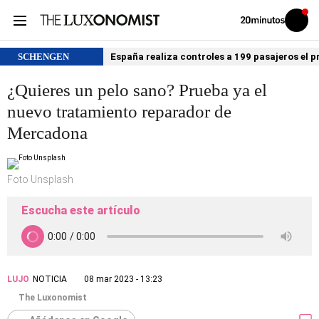
Volver
Iniciar
a
sesión
20MINUTOS.ES
SCHENGEN
España realiza controles a 199 pasajeros el p
¿Quieres un pelo sano? Prueba ya el
nuevo tratamiento reparador de
Mercadona
Foto Unsplash
Escucha este artículo
LUJO
NOTICIA
08 mar 2023 - 13:23
The Luxonomist